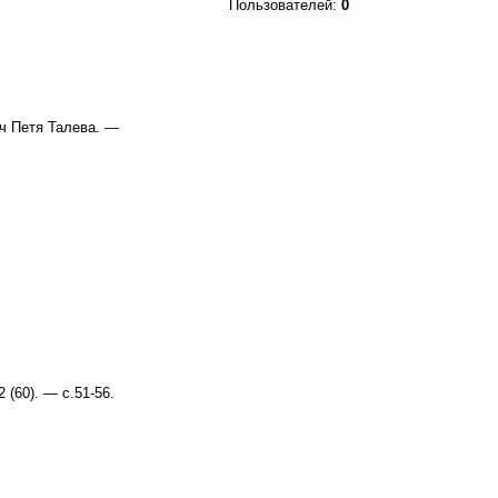
Пользователей:
0
ач Петя Талева. —
(60). — с.51-56.