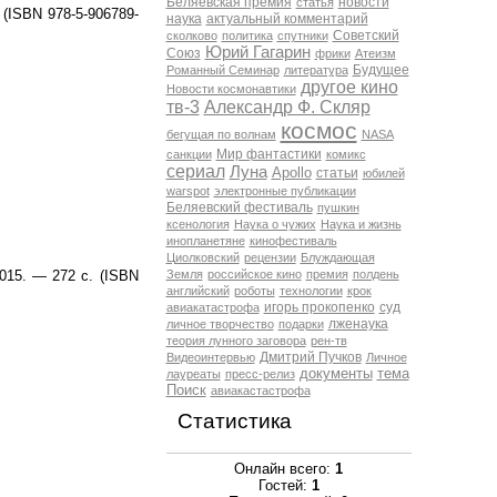
Беляевская премия
новости
статья
 (ISBN 978-5-906789-
наука
актуальный комментарий
Советский
сколково
политика
спутники
Юрий Гагарин
Союз
фрики
Атеизм
Будущее
Романный Семинар
литература
другое кино
Новости космонавтики
тв-3
Александр Ф. Скляр
космос
бегущая по волнам
NASA
Мир фантастики
санкции
комикс
сериал
Луна
Apollo
статьи
юбилей
warspot
электронные публикации
Беляевский фестиваль
пушкин
ксенология
Наука о чужих
Наука и жизнь
инопланетяне
кинофестиваль
Циолковский
рецензии
Блуждающая
015. — 272 с. (ISBN
Земля
российское кино
премия
полдень
английский
роботы
технологии
крок
игорь прокопенко
суд
авиакатастрофа
лженаука
личное творчество
подарки
теория лунного заговора
рен-тв
Дмитрий Пучков
Видеоинтервью
Личное
документы
тема
лауреаты
пресс-релиз
Поиск
авиакастастрофа
Статистика
Онлайн всего:
1
Гостей:
1