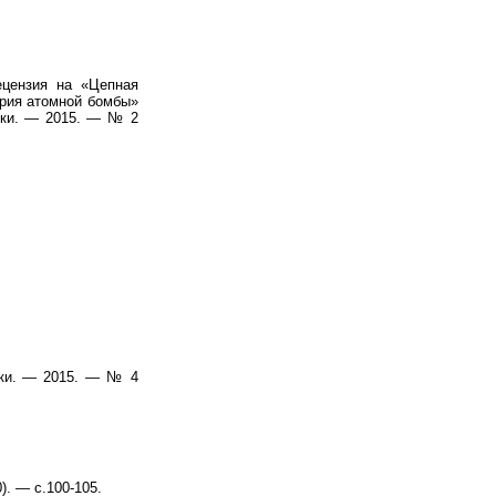
ецензия на «Цепная
ория атомной бомбы»
тики. — 2015. — № 2
ики. — 2015. — № 4
. — с.100-105.