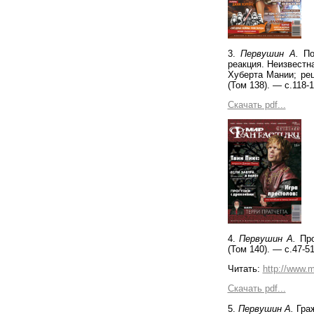
3.
Первушин А.
Поп
реакция. Неизвестн
Хуберта Мании; ре
(Том 138). — с.118-1
Скачать pdf...
4.
Первушин А.
Про
(Том 140). — с.47-51
Читать:
http://www.m
Скачать pdf...
5.
Первушин А.
Граж