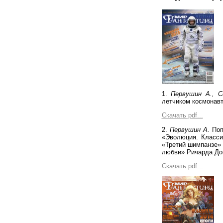
1.
Первушин А., С
летчиком космонавт
Скачать pdf...
2.
Первушин А.
Поп
«Эволюция. Класси
«Третий шимпанзе» 
любви» Ричарда Док
Скачать pdf...