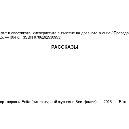
лът и свастиката: хитлеристите в търсене на древното знание / Превод
15. — 304 с. (ISBN 9786191530953).
РАССКАЗЫ
р творца // Edita (литературный журнал в Вестфалии). — 2015. — Вып. 2 