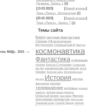
Гагарина. Запись 1
(
0
)
[13.03.2023]
[
Живой журнал
]
Тема «Поиск». Интерлюдия
(
2
)
[20.02.2023]
[
Живой журнал
]
Тема «Поиск». Запись 7
(
1
)
Темы сайта
Книги
научная фантастика
Сборник
НФ-возрождение
футурология
Снежный ком М
Фантум
космонавтика
уппа МИД», 2015. —
Фантастика
публикации
утопия
Братья Стругацкие
Созвездие
космическая экспансия
эссе
Аю-Даг
премии
Золотая цепь
Интерпресскон
История
критика
друзья
рассказ
Фанткритик
телевидение
интервью
журнал
повесть
литературные проекты
Научно-
Открытый космос
выставка
популярная литература
дискуссия
Чумацкий шлях
Сергей Павлов
конкурс