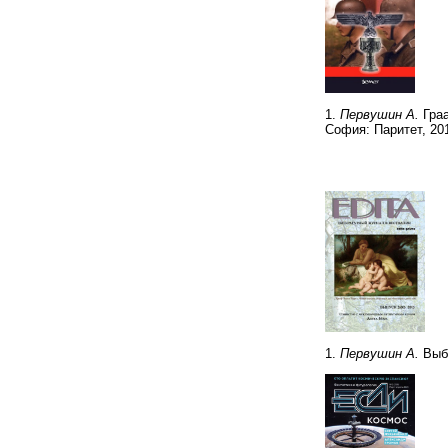
1.
Первушин А.
Граа
София: Паритет, 20
1.
Первушин А.
Выбо