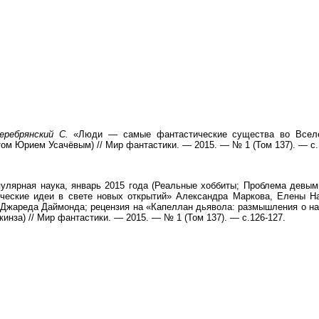
еребрянский С.
«Люди — самые фантастические существа во Вселе
ом Юрием Усачёвым) // Мир фантастики. — 2015. — № 1 (Том 137). — с.1
улярная наука, январь 2015 года (Реальные хоббиты; Проблема девым
ческие идеи в свете новых открытий» Александра Маркова, Елены На
Джареда Даймонда; рецензия на «Капеллан дьявола: размышления о на
инза) // Мир фантастики. — 2015. — № 1 (Том 137). — с.126-127.