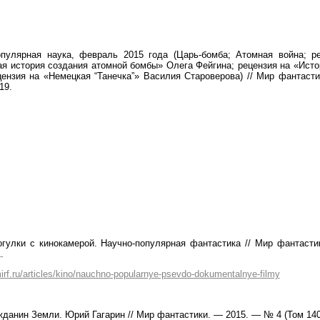
улярная наука, февраль 2015 года (Царь-бомба; Атомная война; р
ая история создания атомной бомбы» Олега Фейгина; рецензия на «Ист
цензия на «Немецкая “Танечка”» Василия Староверова) // Мир фантас
19.
гулки с кинокамерой. Научно-популярная фантастика // Мир фантаст
.
irf.ru/articles/kino/nauchno-popularnye-psevdo-dokumentalnye-filmy
данин Земли. Юрий Гагарин // Мир фантастики. — 2015. — № 4 (Том 140)