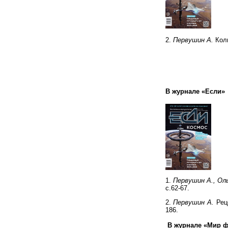
2.
Первушин А.
Колы
В журнале «Если»
1.
Первушин А., Оль
с.62-67.
2.
Первушин А.
Реце
186.
В журнале «Мир ф