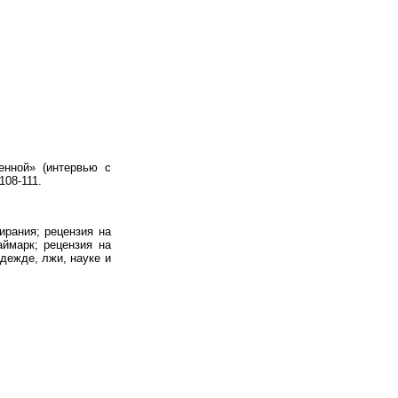
нной» (интервью с
08-111.
ирания; рецензия на
ймарк; рецензия на
дежде, лжи, науке и