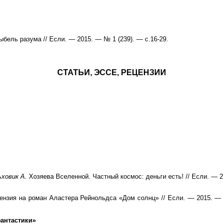
бель разума // Если. — 2015. — № 1 (239). — с.16-29.
СТАТЬИ, ЭССЕ, РЕЦЕНЗИИ
ховик А.
Хозяева Вселенной. Частный космос: деньги есть! // Если. — 2
нзия на роман Аластера Рейнольдса «Дом солнц» // Если. — 2015. — 
антастики»