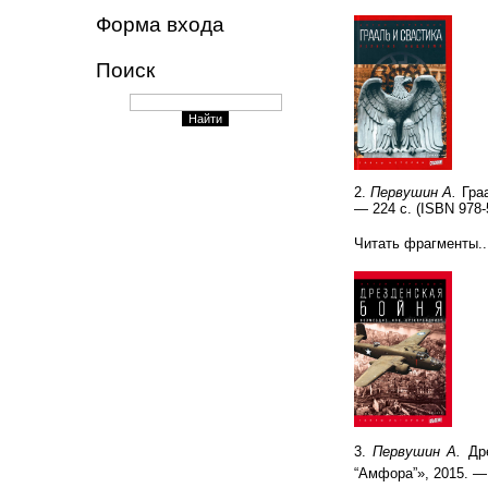
Форма входа
Поиск
2.
Первушин А.
Граа
— 224 с. (ISBN 978-5
Читать фрагменты..
3.
Первушин А.
Дре
“Амфора”», 2015. — 