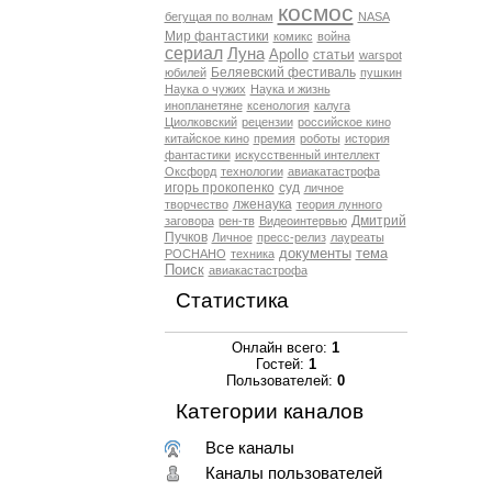
космос
бегущая по волнам
NASA
Мир фантастики
комикс
война
сериал
Луна
Apollo
статьи
warspot
Беляевский фестиваль
юбилей
пушкин
Наука о чужих
Наука и жизнь
инопланетяне
ксенология
калуга
Циолковский
рецензии
российское кино
китайское кино
премия
роботы
история
фантастики
искусственный интеллект
Оксфорд
технологии
авиакатастрофа
игорь прокопенко
суд
личное
лженаука
творчество
теория лунного
Дмитрий
заговора
рен-тв
Видеоинтервью
Пучков
Личное
пресс-релиз
лауреаты
документы
тема
РОСНАНО
техника
Поиск
авиакастастрофа
Статистика
Онлайн всего:
1
Гостей:
1
Пользователей:
0
Категории каналов
Все каналы
Каналы пользователей