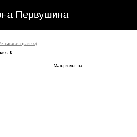
она Первушина
Фильмотека (разное)
алов
:
0
Материалов нет