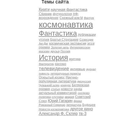
Темы сайта
Книги
научная фантастика
Сборник
футурология
НФ-
возрождение
Снежный ком М
Фантум
космонавтика
Фантастика
публикации
утопия
Братья Стругацкие
Созвездие
космическая экспансия
эссе
Аю-Даг
премии
Золотая цепь
Интерпресскон
магазин
друзья
Поэзия
История
критика
рассказ
Фанткритик
телевидение
интервью
журнал
повесть
литературные проекты
Научно-
Открытый космос
популярная литература
дискуссия
Беляевская
Чумацкий шлях
конкурс
премия
новости
наука
статья
актуальный комментарий
сколково
Советский
политика
спутники
авария
Юрий Гагарин
Союз
фрики
Будущее
Романный Семинар
литература
другое кино
Новости космонавтики
Александр Ф. Скляр
тв-3